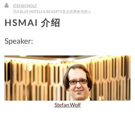
STEFAN WOLF
TUI BLUE HOTELS & RESORTS 亚太区商务负责人
HSMAI 介绍
English
Speaker:
Stefan Wolf