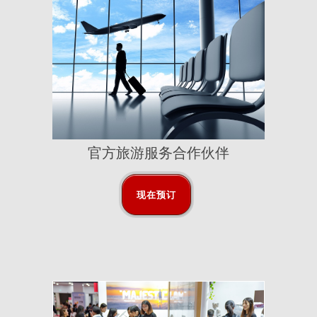
官方旅游服务合作伙伴
现在预订