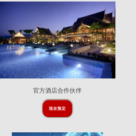
官方酒店合作伙伴
现在预定