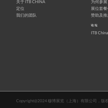
关于 ITB CHINA
为何参展
定位
展位套餐
我们的团队
赞助及推
论坛
ITB Chi
Copyright@2024 穆博展览（上海）有限公司，