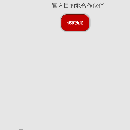
官方目的地合作伙伴
现在预定