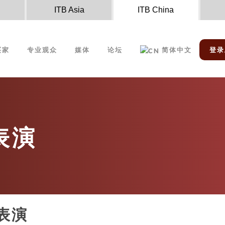
n
ITB Asia
ITB China
买家
专业观众
媒体
论坛
简体中文
登录
表演
表演